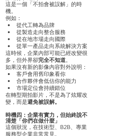
這是一個「不拍會被誤解」的時
機。
例如：
從代工轉為品牌
從製造走向整合服務
從在地市場走向國際
從單一產品走向系統解決方案
這時候，企業內部可能已經改變很
多，但外界卻
完全不知道
。
如果沒有新的影像內容對外說明：
客戶會用舊印象看你
合作夥伴會低估你的能力
市場定位會持續錯位
在轉型期拍影片，不是為了炫耀改
變，而是
避免被誤解。
時機四：企業有實力，但始終說不
清楚「你們在做什麼」
這個狀況，在技術型、B2B、專業
服務型企業非常常見。