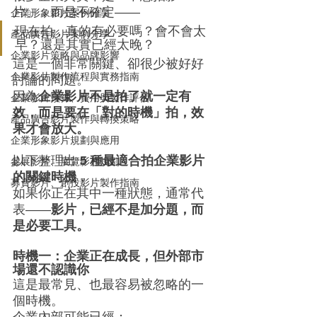
片」，而是不確定——
企業形象影片案例分享
現在拍，真的有必要嗎？會不會太
產品廣告影片案例分享
早？還是其實已經太晚？
企業影片策略與品牌影響
這是一個非常關鍵、卻很少被好好
企業影片製作流程與實務指南
討論的問題。
因為
企業影片不是拍了就一定有
企業影片預算、費用與製作評估
效，而是要在「對的時機」拍，效
產品廣告影片製作與轉換策略
果才會放大。
企業形象影片規劃與應用
以下整理出 
5 種最適合拍企業影片
參展影片、展覽影片規劃
的關鍵時機
，
募資影片、創投影片製作指南
如果你正在其中一種狀態，通常代
表——
影片，已經不是加分題，而
是必要工具。
時機一：企業正在成長，但外部市
場還不認識你
這是最常見、也最容易被忽略的一
個時機。
企業內部可能已經：