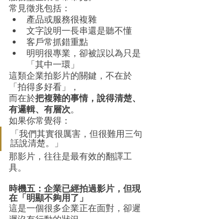
常見徵兆包括：
產品或服務很複雜
文字說明一長串還是聽不懂
客戶常抓錯重點
明明很專業，卻被誤以為只是
「其中一環」
這類企業拍影片的關鍵，不在於
「拍得多好看」，
而在於
把複雜的事情，說得清楚、
有邏輯、有層次
。
如果你常覺得：
「我們其實很厲害，但很難用三句
話說清楚。」
那影片，往往是最有效的翻譯工
具。
時機五：企業已經拍過影片，但現
在「明顯不夠用了」
這是一個很多企業正在面對，卻遲