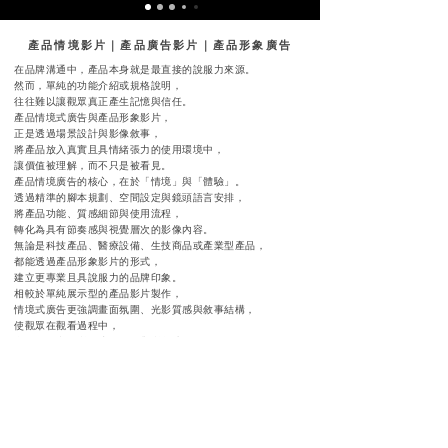
產品情境影片｜產品廣告影片｜產品形象廣告
在品牌溝通中，產品本身就是最直接的說服力來源。

然而，單純的功能介紹或規格說明，

往往難以讓觀眾真正產生記憶與信任。

產品情境式廣告與產品形象影片，

正是透過場景設計與影像敘事，

將產品放入真實且具情緒張力的使用環境中，

讓價值被理解，而不只是被看見。

產品情境廣告的核心，在於「情境」與「體驗」。

透過精準的腳本規劃、空間設定與鏡頭語言安排，

將產品功能、質感細節與使用流程，

轉化為具有節奏感與視覺層次的影像內容。

無論是科技產品、醫療設備、生技商品或產業型產品，

都能透過產品形象影片的形式，

建立更專業且具說服力的品牌印象。

相較於單純展示型的產品影片製作，

情境式廣告更強調畫面氛圍、光影質感與敘事結構，

使觀眾在觀看過程中，

自然理解產品所解決的問題與所創造的價值。

這不僅提升品牌高度，也有效強化市場溝通效率與轉換率。

我們在產品廣告影片製作過程中，從前期企劃發想、拍攝執行
到後期視覺細節強化，皆以品牌定位為出發點，

協助企業將產品優勢轉化為具層次與深度的影像語言。

透過高質感的產品情境廣告，讓產品不只是被介紹，

而是在畫面中被記住、被信任，
