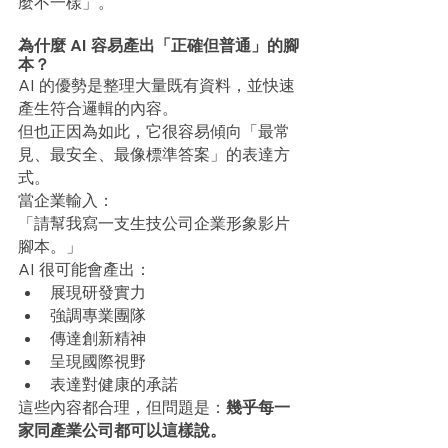
麼不一樣」。
為什麼 AI 容易產出「正確但普通」的腳
本？
AI 的優勢是整理大量既有資料，並快速
產生符合邏輯的內容。
但也正因為如此，它很容易傾向「最常
見、最安全、最像標準答案」的表達方
式。
當企業輸入：
「請幫我寫一支生技公司企業形象影片
腳本。」
AI 很可能會產出：
展現研發實力
強調專業團隊
傳達創新精神
呈現國際視野
表達對健康的承諾
這些內容都合理，但問題是：
幾乎每一
家同產業公司都可以這樣說。