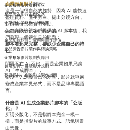
企業形象影片
腳本。
企業形象影片案例分享
這是一個很自然的趨勢，因為 AI 能快速
產品廣告影片案例分享
整理資料、產生旁白、提出分鏡方向，
企業影片策略與品牌影響
對前期發想確實有幫助。
但在實際檢視客戶提供的 AI 腳本後，我
企業影片製作流程與實務指南
們發現一個很常見的問題：
企業影片預算、費用與製作評估
腳本看起來完整，卻缺少企業自己的特
產品廣告影片製作與轉換策略
色。
企業形象影片規劃與應用
問題不在 AI 不好，而是企業如果只讓 
參展影片、展覽影片規劃
AI「生成腳本」，
募資影片、創投影片製作指南
卻沒有先定義自己的差異，影片就容易
變成產業常見形式，而不是品牌專屬語
言。
什麼是 AI 生成企業影片腳本的「公版
化」？
所謂公版化，不是指腳本完全一模一
樣，而是指影片的敘事方式、語氣與畫
面想像，