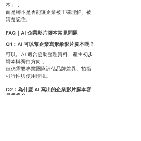
本」，
而是腳本是否能讓企業被正確理解、被
清楚記住。
FAQ｜AI 企業影片腳本常見問題
Q1：AI 可以幫企業寫形象影片腳本嗎？
可以。AI 適合協助整理資料、產生初步
腳本與旁白方向，
但仍需要專業團隊評估品牌差異、拍攝
可行性與使用情境。
Q2：為什麼 AI 寫出的企業影片腳本容
易很像？
因為 AI 會根據大量既有資料生成內容，
因此容易產出產業中最常見、最安全的
敘事模式，例如製造流程、工序、永
續、國際化等通用語言。
Q3：AI 生成腳本最大的風險是什麼？