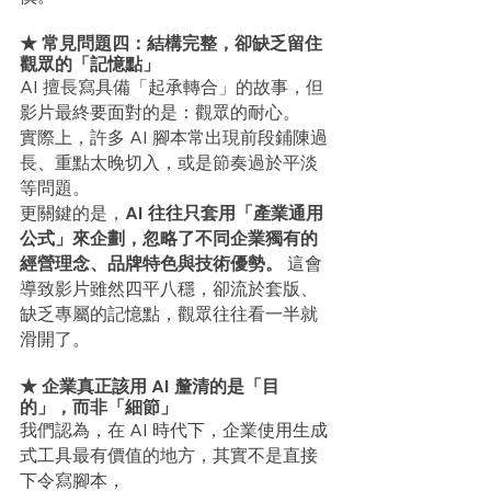
★ 常見問題四：結構完整，卻缺乏留住
觀眾的「記憶點」
AI 擅長寫具備「起承轉合」的故事，但
影片最終要面對的是：觀眾的耐心。 
實際上，許多 AI 腳本常出現前段鋪陳過
長、重點太晚切入，或是節奏過於平淡
等問題。
更關鍵的是，
AI 往往只套用「產業通用
公式」來企劃，忽略了不同企業獨有的
經營理念、品牌特色與技術優勢。
 這會
導致影片雖然四平八穩，卻流於套版、
缺乏專屬的記憶點，觀眾往往看一半就
滑開了。
★ 企業真正該用 AI 釐清的是「目
的」，而非「細節」
我們認為，在 AI 時代下，企業使用生成
式工具最有價值的地方，其實不是直接
下令寫腳本，