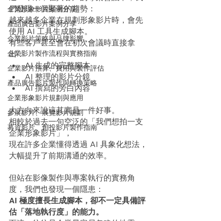
們發現一個顯著的趨勢：
企業形象影片案例分享
越來越多企業在規劃形象影片時，會先
產品廣告影片案例分享
使用 AI 工具生成腳本。
企業影片策略與品牌影響
有些客戶甚至會在初次會議時直接拿
企業影片製作流程與實務指南
出：
AI 生成的完整腳本
企業影片預算、費用與製作評估
AI 整理的影片分鏡
產品廣告影片製作與轉換策略
AI 撰寫的旁白內容
企業形象影片規劃與應用
大方向來說這其實是一件好事。
參展影片、展覽影片規劃
相較於過去一句空泛的「我們想拍一支
募資影片、創投影片製作指南
企業形象影片」，
現在許多企業懂得透過 AI 具象化想法，
大幅提升了前期溝通的效率。
但站在影像製作與專案執行的實務角
度，我們也發現一個隱患：
AI 極度擅長生成腳本，卻不一定具備評
估「落地執行度」的能力。