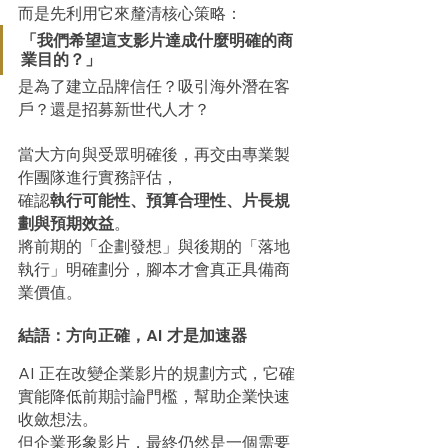
而是先利用它來釐清核心策略：
「我們希望這支影片達成什麼明確的商
業目的？」
是為了建立品牌信任？吸引海外潛在客
戶？還是招募新世代人才？
當大方向與受眾明確後，再交由專業製
作團隊進行實務評估，
確認
執行可能性、預算合理性、片長規
劃與預期效益
。
將前期的「企劃發想」與後期的「落地
執行」明確劃分，腳本才會真正具備商
業價值。
結語：方向正確，AI 才是加速器
AI 正在改變企業影片的規劃方式，它確
實能降低前期討論門檻，幫助企業快速
收斂想法。
但企業形象影片，最終仍然是一個需要