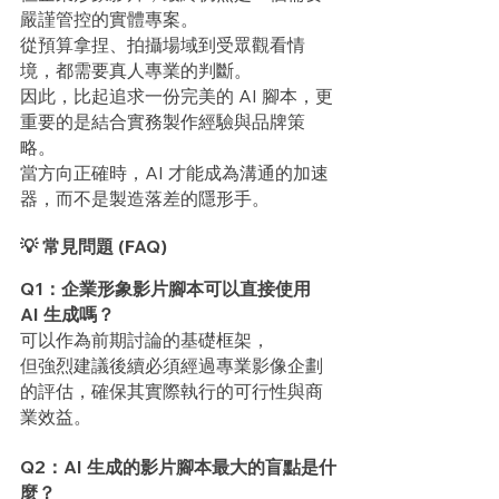
嚴謹管控的實體專案。
從預算拿捏、拍攝場域到受眾觀看情
境，都需要真人專業的判斷。
因此，比起追求一份完美的 AI 腳本，更
重要的是結合實務製作經驗與品牌策
略。
當方向正確時，AI 才能成為溝通的加速
器，而不是製造落差的隱形手。
💡 常見問題 (FAQ)
Q1：企業形象影片腳本可以直接使用 
AI 生成嗎？
可以作為前期討論的基礎框架，
但強烈建議後續必須經過專業影像企劃
的評估，確保其實際執行的可行性與商
業效益。
Q2：AI 生成的影片腳本最大的盲點是什
麼？