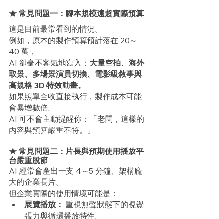
★ 常見問題一：腳本規模遠超實際預算
這是目前最常看到的情況。
例如，原本的製作預算預計落在 20～
40 萬，
AI 卻毫不客氣地寫入：
大量空拍、海外
取景、多場景演員切換、電影級敘事與
高規格 3D 特效動畫。
如果照單全收直接執行，製作成本可能
會暴增數倍。
AI 可不會主動提醒你：「老闆，這樣的
內容與預算嚴重不符。」
★ 常見問題二：片長與預期使用播放平
台嚴重脫節
AI 經常會產出一支 4～5 分鐘、架構龐
大的企業長片。
但企業實際的使用情境可能是：
展覽播放：
 重視無聲狀態下的視覺
張力與循環播放特性。