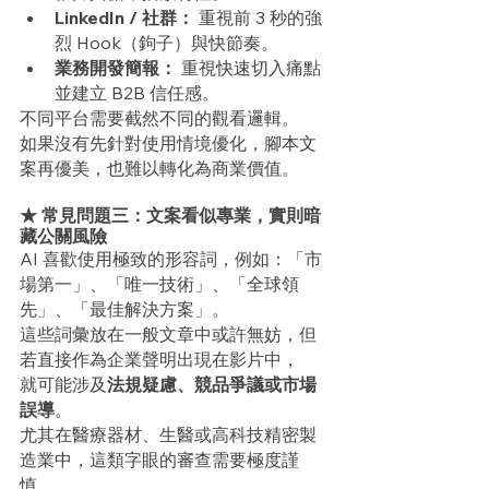
LinkedIn / 社群：
 重視前 3 秒的強
烈 Hook（鉤子）與快節奏。
業務開發簡報：
 重視快速切入痛點
並建立 B2B 信任感。
不同平台需要截然不同的觀看邏輯。
如果沒有先針對使用情境優化，腳本文
案再優美，也難以轉化為商業價值。
★ 常見問題三：文案看似專業，實則暗
藏公關風險
AI 喜歡使用極致的形容詞，例如：「市
場第一」、「唯一技術」、「全球領
先」、「最佳解決方案」。
這些詞彙放在一般文章中或許無妨，但
若直接作為企業聲明出現在影片中，
就可能涉及
法規疑慮、競品爭議或市場
誤導
。
尤其在醫療器材、生醫或高科技精密製
造業中，這類字眼的審查需要極度謹
慎。