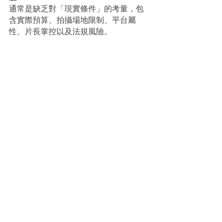
通常是缺乏對「現實條件」的考量，包
含實際預算、拍攝場地限制、平台屬
性、片長掌控以及法規風險。
Q3：AI 可以取代專業的影片企劃嗎？
目前 AI 非常適合擔任「靈感發想」與
「資訊整理」的角色，
但無法完全取代企劃在預算掌控、受眾
心理分析與現場執行經驗上的專業判
斷。
Q4：企業該如何正確使用 AI 規劃影
片？
建議先將 AI 視為策略討論的對象，聚焦
釐清「影片核心目的」與「受眾觀看情
境」，
確立大方向後，再進行具體分鏡與腳本
的討論。