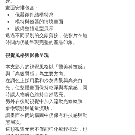
身。
畫面安排包含：
儀器微針結構特寫
模特與儀器的情境畫面
設備整體造型展示
透過不同景別的交錯剪接，使影片在短
時間內仍能呈現完整的產品印象。
視覺風格與影像呈現
本支影片的視覺風格以「醫美科技感」
與「高級質感」為主要方向。
在調色上採用柔和冷灰背景與高亮白
光，使整體畫面保持乾淨與專業感，同
時讓人物膚色維持自然透亮。
另外在後期視覺中加入流動光線軌跡，
象徵頭髮與能量流動，
讓畫面在簡約構圖中仍保有科技感與動
態層次。
這類視覺元素不僅能強化療程概念，也