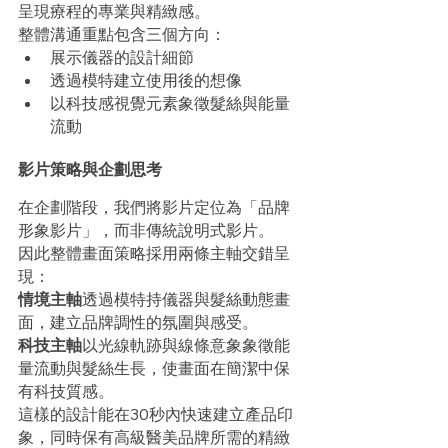
呈現療程的專業與精緻感。
整體溝通重點包含三個方向：
展示儀器的設計細節
透過模特建立使用後的想像
以科技感視覺元素象徵髮絲與能量
流動
影片策略與企劃思考
在企劃階段，我們將影片定位為「品牌
形象影片」，而非傳統說明式影片。
因此整體畫面策略採用兩條主軸交錯呈
現：
情境主軸
透過模特持儀器與髮絲動態畫
面，建立品牌調性的氛圍與感受。
科技主軸
以光線軌跡與線條意象象徵能
量流動與髮絲生長，使畫面在簡潔中保
有科技質感。
這樣的設計能在30秒內快速建立產品印
象，同時保有高級醫美品牌所需的精緻