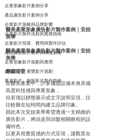
企業形象影片案例分享
產品廣告影片案例分享
企業影片策略與品牌影響
醫美產業形象廣告影片製作案例｜安妞
企業影片製作流程與實務指南
美學
企業影片預算、費用與製作評估
醫美產業形象廣告影片製作案例｜安妞
產品廣告影片製作與轉換策略
美學
企業形象影片規劃與應用
專案背景
參展影片、展覽影片規劃
募資影片、創投影片製作指南
在醫美產業中，許多儀器設備本身具備
高度科技感與專業形象，
但若僅以靜態展示或文字說明呈現，往
往較難在短時間內建立品牌印象。
因此本次安妞美學希望透過一支精緻的
廣告影片，將頭皮與頭髮相關療程的設
備特色，
以更具視覺質感的方式呈現，讓觀眾在