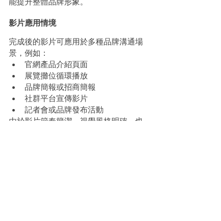
能提升整體品牌形象。
影片應用情境
完成後的影片可應用於多種品牌溝通場
景，例如：
官網產品介紹頁面
展覽攤位循環播放
品牌簡報或招商簡報
社群平台宣傳影片
記者會或品牌發布活動
由於影片節奏簡潔、視覺風格明確，也
能在不同播放環境下維持良好的觀看效
果。
專案成果
透過這支產品廣告影片，安妞美學成功
將療程儀器的專業感與品牌質感整合呈
現。
影片以簡潔畫面與科技線條意象建立視