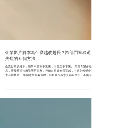
企業影片腳本為什麼越改越長？跨部門審稿避免
失焦的 6 個方法
企業影片的腳本，經常不是寫不出來，而是定不下來。 業務希望多放產
品，研發希望技術說明更完整，行銷在意節奏與質感，主管則希望企業願
景不能缺席。 每個意見都有道理，但如果所有意見都只增加、不刪減，
影片最後很容易變成一份會動的公司簡介。 企業影片的內部審稿，關鍵
不是讓每個部門得到相同篇幅，而是協助決策者確認：哪些內容最需要被
觀眾理解，哪些資訊應該留給其他影片或業務素材。 這篇文章整理了跨
部門審稿、意見分級與腳本定案的實務方法。